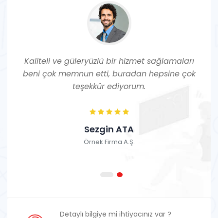
Kaliteli ve güleryüzlü bir hizmet sağlamaları
gi
beni çok memnun etti, buradan hepsine çok
p
er
teşekkür ediyorum.
v
Sezgin ATA
Örnek Firma A.Ş.
Detaylı bilgiye mi ihtiyacınız var ?