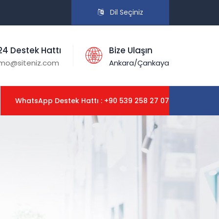
Dil Seçiniz
24 Destek Hattı
Bize Ulaşın
mo@siteniz.com
Ankara/Çankaya
WhatsApp Destek Hattı : +90 539 258 27 07