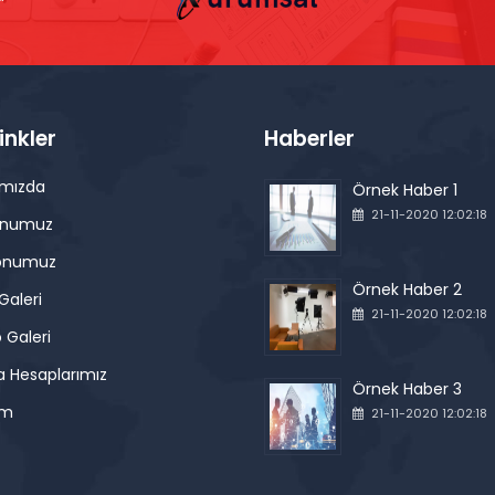
Linkler
Haberler
ımızda
Örnek Haber 1
21-11-2020 12:02:18
onumuz
onumuz
Örnek Haber 2
Galeri
21-11-2020 12:02:18
 Galeri
 Hesaplarımız
Örnek Haber 3
im
21-11-2020 12:02:18