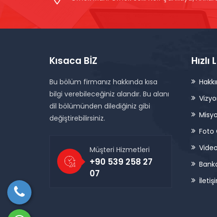
Kısaca BİZ
Hızlı 
Bu bölüm firmanız hakkında kısa
Hakk
bilgi verebileceğiniz alandır. Bu alanı
Vizy
dil bölümünden dilediğiniz gibi
Misy
değiştirebilirsiniz.
Foto 
Video
Müşteri Hizmetleri
+90 539 258 27
Banka
07
İletiş