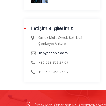
İletişim Bilgilerimiz
Örnek Mah. Örnek Sok. No.1
Çankaya/Ankara
info@siteniz.com
+90 539 258 27 07
+90 539 258 27 07
Örnek Mah. Örnek Sok. No.1 Çankaya/Ankar