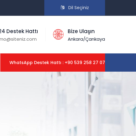
Dil Seçiniz
24 Destek Hattı
Bize Ulaşın
mo@siteniz.com
Ankara/Çankaya
WhatsApp Destek Hattı : +90 539 258 27 07