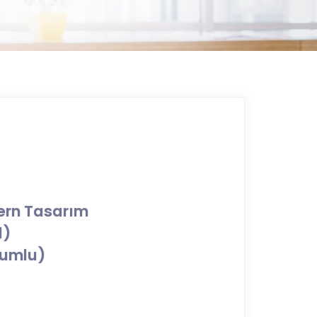
dern Tasarım
l)
yumlu)