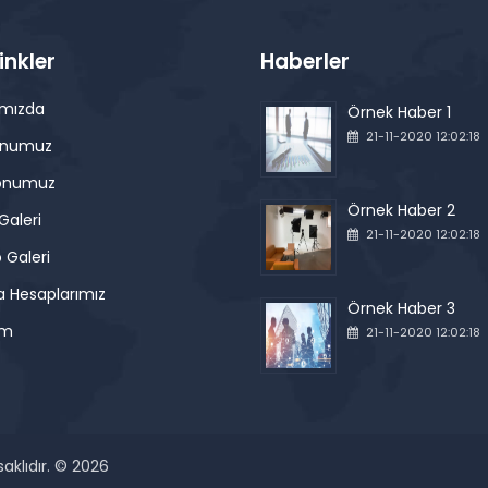
Linkler
Haberler
ımızda
Örnek Haber 1
21-11-2020 12:02:18
onumuz
onumuz
Örnek Haber 2
Galeri
21-11-2020 12:02:18
 Galeri
 Hesaplarımız
Örnek Haber 3
im
21-11-2020 12:02:18
aklıdır. © 2026