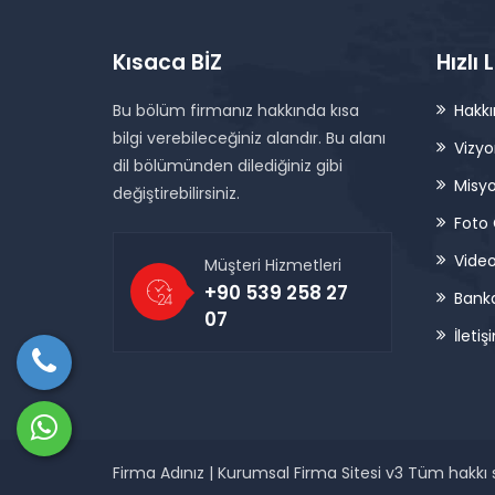
Kısaca BİZ
Hızlı 
Bu bölüm firmanız hakkında kısa
Hakk
bilgi verebileceğiniz alandır. Bu alanı
Vizy
dil bölümünden dilediğiniz gibi
Misy
değiştirebilirsiniz.
Foto 
Video
Müşteri Hizmetleri
+90 539 258 27
Banka
07
İletiş
Firma Adınız | Kurumsal Firma Sitesi v3 Tüm hakkı s