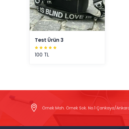
Test Ürün 3
100 TL
Örnek Mah. Örnek Sok. No.1 Çankaya/Ankar