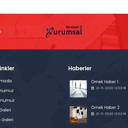
a
Linkler
Haberler
ımızda
Örnek Haber 1
21-11-2020 12:02:18
onumuz
onumuz
Örnek Haber 2
Galeri
21-11-2020 12:02:18
 Galeri