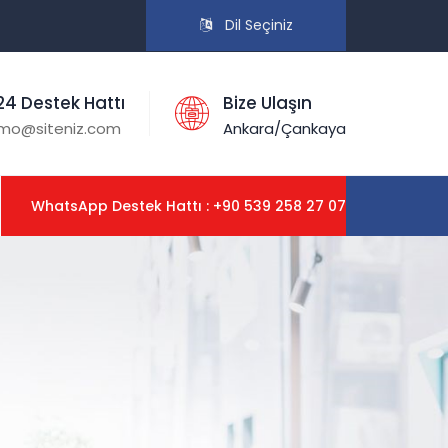
Dil Seçiniz
24 Destek Hattı
Bize Ulaşın
mo@siteniz.com
Ankara/Çankaya
WhatsApp Destek Hattı : +90 539 258 27 07