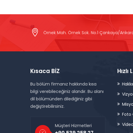
Örnek Mah. Örnek Sok. No.1 Çankaya/Ankar
Kısaca BİZ
Hızlı 
Bu bölüm firmanız hakkında kısa
Hakk
bilgi verebileceğiniz alandır. Bu alanı
Vizy
dil bölümünden dilediğiniz gibi
Misy
değiştirebilirsiniz.
Foto 
Video
Müşteri Hizmetleri
+90 539 258 27